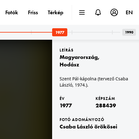
Fotók
Friss
Térkép
EN
1977
1990
LEÍRÁS
Magyarország
,
Hodász
Szent Pál-kápolna (tervező Csaba
László, 1974.).
1977 · Budapest I.
 láthatók.
Kosciuszkó Tádé utca, a felvétel a Déli pályaudvar utascsarnoka mellett készült.
ÉV
KÉPSZÁM
1977
288439
FOTÓ ADOMÁNYOZÓ
Csaba László örökösei