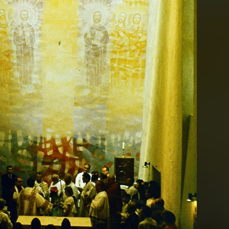
· Stockholm
1977 · Stockholm
gatan, jobbra a Hamngatan 37. szám.
Vällingby Torg, Vällingby Centrum (bevásárlóköz
 · Dunaföldvár
1977
József híd, szemben a rácsszerkezet között a Szent Anna ferences templom látható.