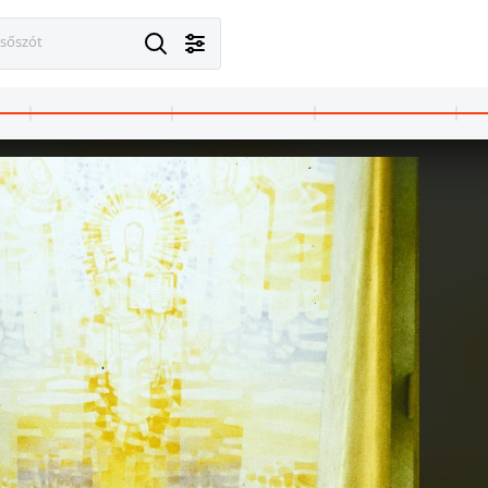
esőszót
· Stockholm
1977 · Stockholm
g, szemben a felüljáró a Sveavägen felett a Mäster Samuelsgatan-t köti össze.
Sergels Torg, a The Node szökőkút mögött a Sveavägen melletti épületek