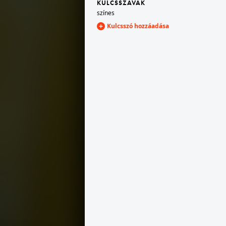
KULCSSZAVAK
színes
Kulcsszó hozzáadása
1977 · Stockholm
pont).
Vällingby Torg, Vällingby Centrum (bevásárlóközpont).
1977