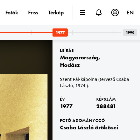
Fotók
Friss
Térkép
EN
1977
1990
LEÍRÁS
Magyarország
,
Hodász
Szent Pál-kápolna (tervező Csaba
László, 1974.).
1977 · Stockholm
szám.
Vällingby Torg, Vällingby Centrum (bevásárlóközpont).
ÉV
KÉPSZÁM
1977
288481
FOTÓ ADOMÁNYOZÓ
Csaba László örökösei