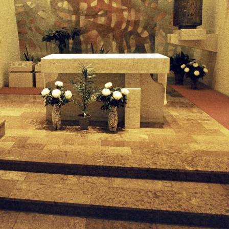
· Hajós
1977 · Dunaföldvár
lu, baráti társaság a Hajósi utca egyik pincéje előtt.
Beszédes József híd, szemben a rácsszerkezet között a Szent Anna ferences templo
ollókő
1977 · Hodász
mben a Szent Márton-templom, ettől jobbra a Petőfi Sándor utca torkolata.
Szent Pál-kápolna (tervező Csaba László, 197