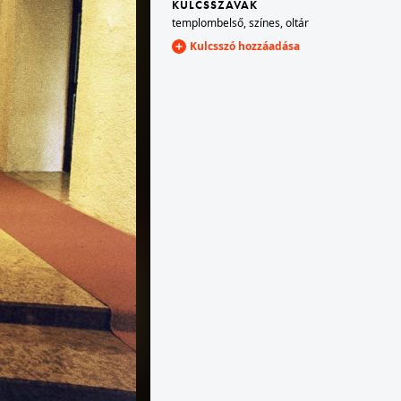
KULCSSZAVAK
templombelső
,
színes
,
oltár
Kulcsszó hozzáadása
1977
m látható.
1977 · Hodász
4.).
Szent Pál-kápolna (tervező Csaba László, 1974.).