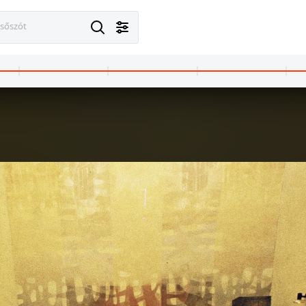
esőszót
 · Östhammar
1977 · Stockholm
ark atomerőmű.
Hamngatan, jobbra a Hamngatan 37. 