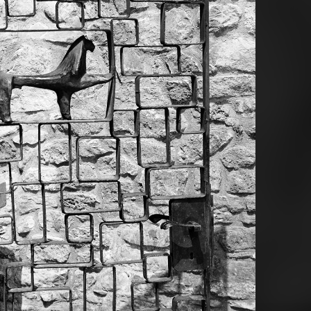
1977 · Budapest XI.
1977 · Budapest XI.
a felvétel az Ezüstfenyő téri óvoda udvarán készült.
a felvétel az Ezüstfenyő
 Budapest V.
1977 · Budapest XII.
1977 · Gyöngy
 szemben a 15. számú ház.
a felvétel a Varjúháj utca 8. szám alatt készült.
Szőlőskert ven