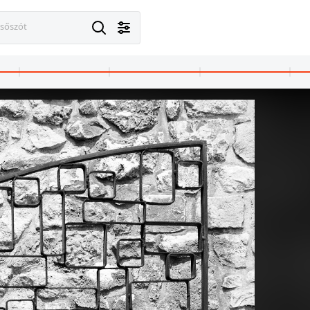
esőszót
 · Budapest XXII.
1977 · Sümeg
1977 · Zalae
étényi út 188-190., Budatétényi Rózsakert.
a Püspöki Palota, fent a Vár.
kilátás a Platán sor (Lenin út) 25. számú házból az Ola utca és folytatásáb