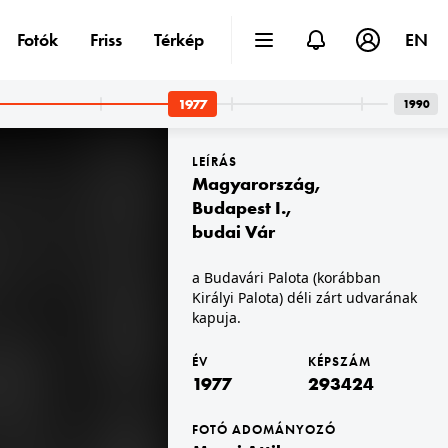
Fotók
Friss
Térkép
EN
1977
1990
LEÍRÁS
Magyarország
,
Budapest I.
,
budai Vár
gerszeg
1977
a Budavári Palota (korábban
an a Rákóczi Ferenc utca felé. Középen a Ferences templom, ettől balra a távolban a Mindszenty József (Kovács Károly) téren álló Mária Magdolna-templom (Nagytemplom) látszik.
Királyi Palota) déli zárt udvarának
kapuja.
ÉV
KÉPSZÁM
1977
293424
FOTÓ ADOMÁNYOZÓ