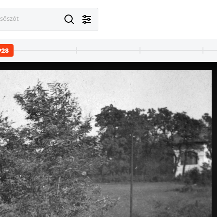
esőszót
928
1928