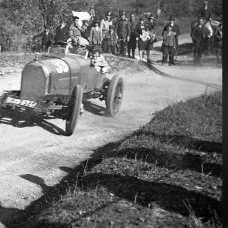
1928 · Budapest V.
1928 · Budapest II.
a Zrínyi utca a Széchenyi István (Ferenc József) tér felől a Szent István-bazilika felé nézve. Jobbra a Gresham-palota sarka.
Árpád fejedelem útja (Újlaki rakpart), Császár fürdő (Hild-udvar, ma a Budai Irgalmasrendi Kórház 
28 · Magyarország
1928 · Budapest I. · Víziváros
vi Magyar Túraút autóverseny, Ernst-Günther von Wentzel-Mosau Mercedes S sportkocsijával.
Hunyadi János út a Jezsuita lépcsőnél.