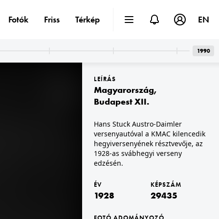
Fotók
Friss
Térkép
EN
1990
LEÍRÁS
Magyarország
,
Budapest XII.
Hans Stuck Austro-Daimler
versenyautóval a KMAC kilencedik
1928
hegyiversenyének résztvevője, az
1928-as svábhegyi verseny
edzésén.
ÉV
KÉPSZÁM
1928
29435
FOTÓ ADOMÁNYOZÓ