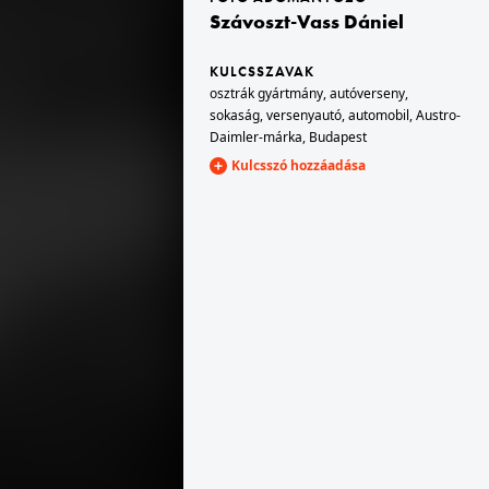
Szávoszt-Vass Dániel
1928 · Budapest · Margitsziget
egyik épülete).
vízesés.
KULCSSZAVAK
osztrák gyártmány
,
autóverseny
,
sokaság
,
versenyautó
,
automobil
,
Austro-
Daimler-márka
,
Budapest
Kulcsszó hozzáadása
1928 · Budapest I. · Víziváros
Hunyadi János út a Jezsuita lépcsőnél. 1928. évi Magyar Túraút autóverseny, Horváth Aladár Minerva gépkocsijával.