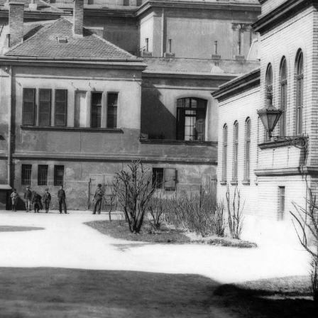
· Budapest V.
1900
 tér, a Kioszk épülete. A felvétel 1900 előtt készült.
A felvétel 1900 előtt készült.
· Budapest XI.
1900 · Budapest III. · Aquincum
i-tó, háttérben a Gellért-hegy, jobbra fent a Citadella. A felvétel 1894-ben készült.
polgárváros, romkert.