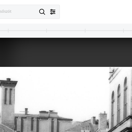
esőszót
· Budapest XIV. · Városliget
1900 · Budapest VIII.
rcsolyázó Egylet csarnoka (Lechner Ödön, 1875.) a csónakázótónál. A felvétel 1900 előtt készült.
Baross tér, Keleti pályaudvar. A felvétel 1900 előtt 