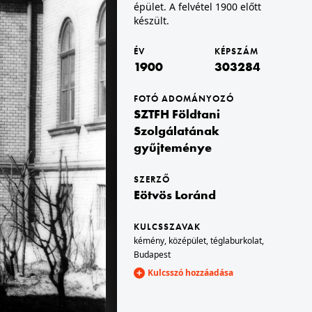
épület. A felvétel 1900 előtt
készült.
1900
A felvétel 1900 előtt készült.
ÉV
KÉPSZÁM
1900
303284
FOTÓ ADOMÁNYOZÓ
SZTFH Földtani
Szolgálatának
gyűjteménye
SZERZŐ
Eötvös Loránd
1900 · Budaörs
kilátás a Kő-hegyről a Templom téren álló Nepomuki Szent János-templom felé. A felvétel 1900 előtt készült.
KULCSSZAVAK
kémény
,
középület
,
téglaburkolat
,
Budapest
Kulcsszó hozzáadása