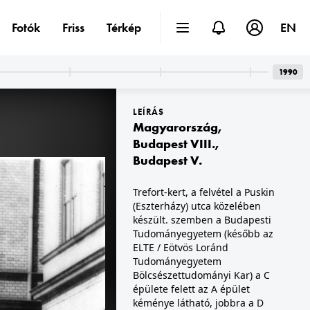
Fotók
Friss
Térkép
EN
1990
LEÍRÁS
Magyarország
,
Budapest VIII.
,
Budapest V.
1900 · Budapest VI.,Budapest VII.
Trefort-kert, a felvétel a Puskin
készült.
Teréz körút az Erzsébet körúttól nézve, előtérben a Király utcai kereszteződés. A felvétel 1900 előtt készült.
(Eszterházy) utca közelében
készült. szemben a Budapesti
Tudományegyetem (később az
ELTE / Eötvös Loránd
Tudományegyetem
Bölcsészettudományi Kar) a C
épülete felett az A épület
kéménye látható, jobbra a D