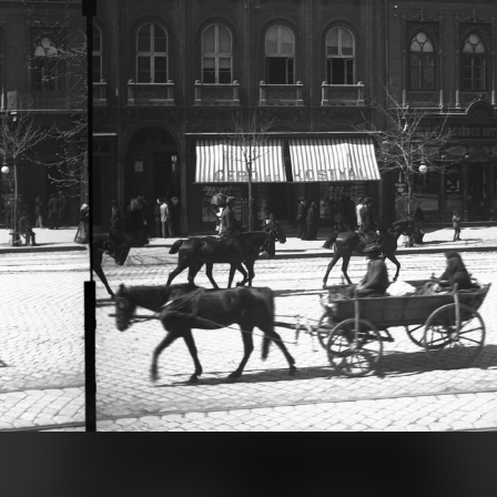
1900
 előtt készült. A kép forrását kérjük így adja meg: Fortepan / MMKM. Levéltári jelzet: MMKM TTFGY 2019.1.
A felvétel 1900 előtt készült. A kép forrását kérjük így adja meg: Fortepan / MMKM. Levéltári jelzet: MMKM 
· Budapest V.
1900 · Budapest V.
Akadémia épületéből az épülő Országház, a Duna és a Margit híd felé. A felvétel 1894-ben készült. A kép forrását kérjük így adja meg: Fortepan / MMKM. Levéltári jelzet: MMKM TTFGY 2019.1.
kilátás a Magyar Tudományos Akadémia épületéből a Széchenyi István (Ferenc József) térre és a pesti Belvárosra, jobbra a Lloyd-palota. A felvétel 1894-ben készült. A kép forrását kérjük így adja meg: Fortepan / MMKM. Levéltá