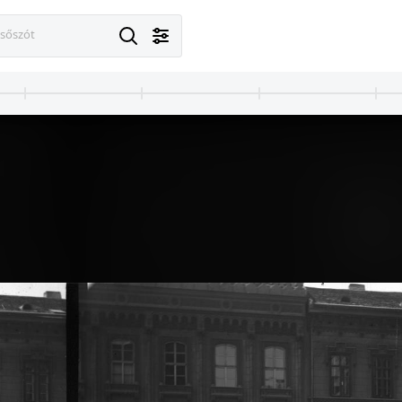
esőszót
· Budapest V.
1900 · Budapest V.
kadémia székháza, díszterem. A felvétel 1900 előtt készült. A kép forrását kérjük így adja meg: Fortepan / MMKM. Levéltári jelzet: MMKM TTFGY 2019.1.
Magyar Tudományos Akadémia székháza, díszterem. Fent Lotz Károly alkotása a Mátyás-triptichon (1891). A felvétel 1900 előtt készült. A kép forrását kérjük így adja meg: Fortepan / MMKM. Levéltári