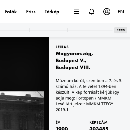
Fotók
Friss
Térkép
EN
1990
LEÍRÁS
Magyarország
,
Budapest V.
,
Budapest VIII.
1900
Múzeum körút, szemben a 7. és 5.
 jelzet: MMKM TTFGY 2019.1.
A felvétel 1900 előtt készült. A kép forrását kérjük így adja meg: Fortepan / MMKM. Levéltári jelzet: MMKM TTFGY 2019.1.
számú ház. A felvétel 1894-ben
készült. A kép forrását kérjük így
adja meg: Fortepan / MMKM.
Levéltári jelzet: MMKM TTFGY
2019.1.
ÉV
KÉPSZÁM
1900
303485