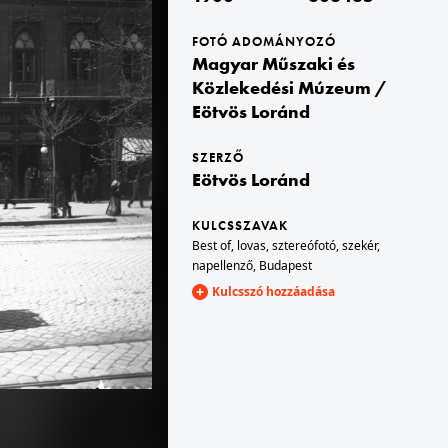
FOTÓ ADOMÁNYOZÓ
1900
Magyar Műszaki és
TTFGY 2019.1.
A felvétel 1900 előtt készült. A kép forrását kérjük így adja meg: Fortepan / MMKM. Levéltári jelzet: MMKM TTFGY 2019.1.
Közlekedési Múzeum /
Eötvös Loránd
SZERZŐ
Eötvös Loránd
KULCSSZAVAK
Best of
,
lovas
,
sztereófotó
,
szekér
,
napellenző
,
Budapest
1900 · Budapest V.
Kulcsszó hozzáadása
ri jelzet: MMKM TTFGY 2019.1.
kilátás a Magyar Tudományos Akadémia épületéből a Széchenyi Lánchíd és a Királyi Palota (később Budavári Palota) felé. A felvétel 1894-ben készült. A kép forrását kérjük így adja meg: Fortepan / MMKM. Levéltári jelzet: MMKM TTFGY 2019.1.