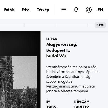
Fotók
Friss
Térkép
EN
1990
LEÍRÁS
Magyarország
,
Budapest I.
,
budai Vár
 · Örvényes
1935 · Örvényes
Szentháromság tér, balra a régi
i, a házak felett a Szent Imre-templom látható.
Szent Imre utca, a Pécsely-patak feletti kőhídon Nepomuki Szent János szobra, háttérben a vízimalom (később Malommúzeum).
budai Városházatornyos épülete.
Szemben a Szentháromság-
szobor mögött a
Pénzügyminisztérium épülete,
jobbra a Mátyás-templom.
ÉV
KÉPSZÁM
1935
304712