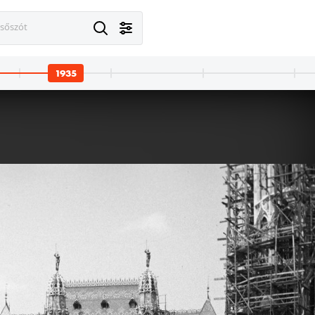
esőszót
1935
1935
1935 · Örvényes
1935
Szent Imre utca, vízimalom a Pécsely-patak partján (később Malommúzeum).
Fenyves utca