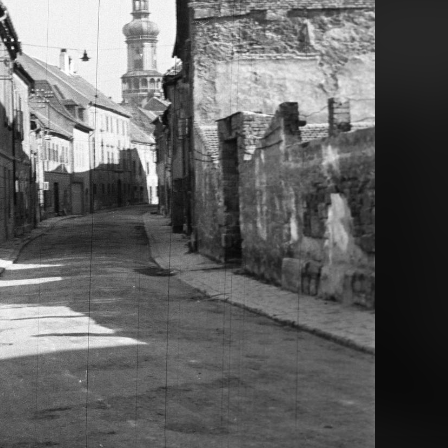
1956
18
Korhatáros tartalom
Megtekintés
56
1956