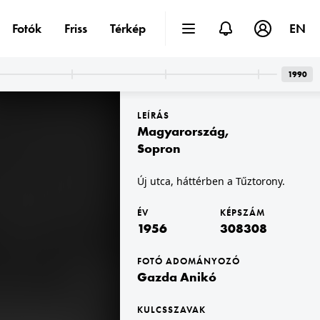
Fotók
Friss
Térkép
EN
1990
LEÍRÁS
Magyarország
,
Sopron
Új utca, háttérben a Tűztorony.
1956
ÉV
KÉPSZÁM
1956
308308
FOTÓ ADOMÁNYOZÓ
Gazda Anikó
KULCSSZAVAK