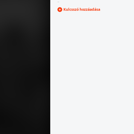
–
Kulcsszó hozzáadása
1956
1956
1956