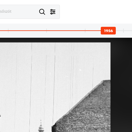
esőszót
1956
1956
1956