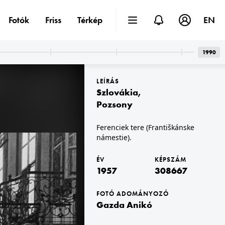
Fotók
Friss
Térkép
EN
1990
LEÍRÁS
Szlovákia
,
Pozsony
Ferenciek tere (Františkánske
námestie).
1957 · Sátorosbánya
1957 · Magyarország
Somoskő vára.
ÉV
KÉPSZÁM
1957
308667
FOTÓ ADOMÁNYOZÓ
Gazda Anikó