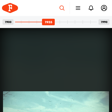
1935
1900
1990
Betonvázak és privát
2026. júl. 24.
pillanatok
Bordács Ferenc fotográfus két világa
Az idén száz éve született Bordács Ferenc, a
Középületépítő Vállalat egykori fotográfusának
fotóhagyatéka egyszerre nyújt tárgyilagos látleletet a
késő modern magyar építészet emblematikus
épületeinek születéséről; és tárja fel egy folyamatosan
1934
1934
kísérletező, a családi pillanatok megragadásán túl
Ariel Model D típusú motorkerékpár.
autonóm képeket is készítő alkotó gyakorlatát.
Felvételein budapesti és párizsi utcák, balatoni nyarak,
a felhőtlen gyermekkor hangulatai, valamint
építőmunkások, és mára nem egy esetben eldózerolt
épületek születésének pillanatai váltják egymást. A