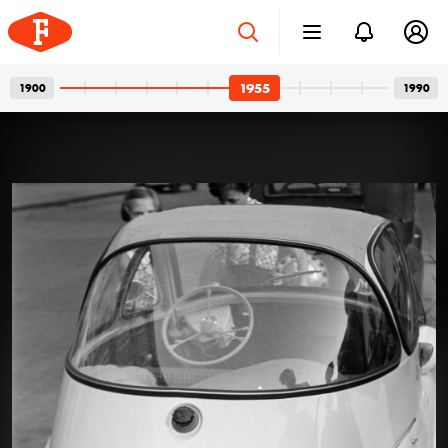
1955
1900
1990
Betonvázak és privát
2026. júl. 24.
pillanatok
Bordács Ferenc fotográfus két világa
Az idén száz éve született Bordács Ferenc, a
Középületépítő Vállalat egykori fotográfusának
fotóhagyatéka egyszerre nyújt tárgyilagos látleletet a
késő modern magyar építészet emblematikus
épületeinek születéséről; és tárja fel egy folyamatosan
1955
1955
1955
kísérletező, a családi pillanatok megragadásán túl
autonóm képeket is készítő alkotó gyakorlatát.
Felvételein budapesti és párizsi utcák, balatoni nyarak,
a felhőtlen gyermekkor hangulatai, valamint
építőmunkások, és mára nem egy esetben eldózerolt
épületek születésének pillanatai váltják egymást. A