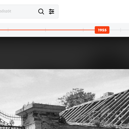
esőszót
1955
1955
1955