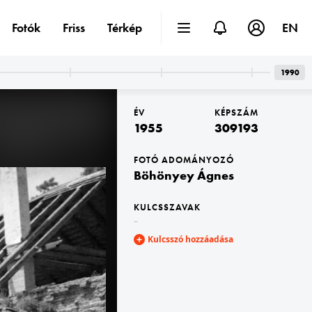
Fotók
Friss
Térkép
EN
1990
ÉV
KÉPSZÁM
1955
309193
FOTÓ ADOMÁNYOZÓ
Böhönyey Ágnes
1955
KULCSSZAVAK
–
Kulcsszó hozzáadása