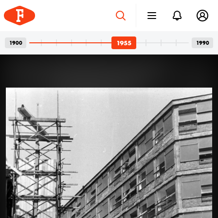
1955
1900
1990
Betonvázak és privát
2026. júl. 24.
pillanatok
Bordács Ferenc fotográfus két világa
Az idén száz éve született Bordács Ferenc, a
Középületépítő Vállalat egykori fotográfusának
fotóhagyatéka egyszerre nyújt tárgyilagos látleletet a
késő modern magyar építészet emblematikus
épületeinek születéséről; és tárja fel egy folyamatosan
1955
1955
kísérletező, a családi pillanatok megragadásán túl
autonóm képeket is készítő alkotó gyakorlatát.
Felvételein budapesti és párizsi utcák, balatoni nyarak,
a felhőtlen gyermekkor hangulatai, valamint
építőmunkások, és mára nem egy esetben eldózerolt
épületek születésének pillanatai váltják egymást. A