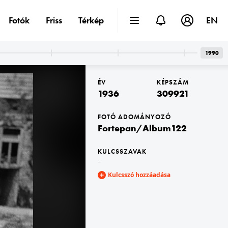
Fotók
Friss
Térkép
EN
1990
ÉV
KÉPSZÁM
1936
309921
FOTÓ ADOMÁNYOZÓ
Fortepan/Album122
1935
1935
KULCSSZAVAK
–
Kulcsszó hozzáadása