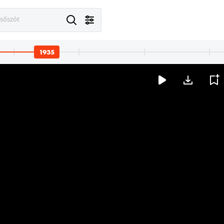
esőszót
1935