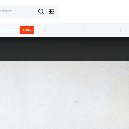
esőszót
1935
1935
1935
A kép forrását kérjük így adja meg: Fortepan / BFL XIV.380 Karafiáth Jenő iratai / 