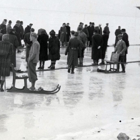
1935
át kérjük így adja meg: Fortepan / BFL XIV.380 Karafiáth Jenő iratai / Szekfű András adománya
A kép forrását kérjük így adja meg: Fortepan / BFL XIV.380 Karafiáth Jenő iratai / Szekfű Andrá
1935
t kérjük így adja meg: Fortepan / BFL XIV.380 Karafiáth Jenő iratai / Szekfű András adománya
A kép forrását kérjük így adja meg: Fortepan / BFL XIV.380 Karafiáth Jenő iratai / Szekfű An