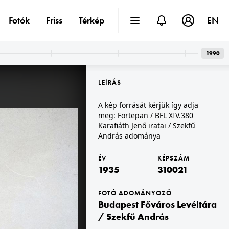
Fotók
Friss
Térkép
EN
1990
LEÍRÁS
A kép forrását kérjük így adja
meg: Fortepan / BFL XIV.380
Karafiáth Jenő iratai / Szekfű
András adománya
1935
Szekfű András adománya
A kép forrását kérjük így adja meg: Fortepan / BFL XIV.380 Karafiáth Jenő iratai / Szekfű András adománya
ÉV
KÉPSZÁM
1935
310021
FOTÓ ADOMÁNYOZÓ
Budapest Főváros Levéltára
/ Szekfű András