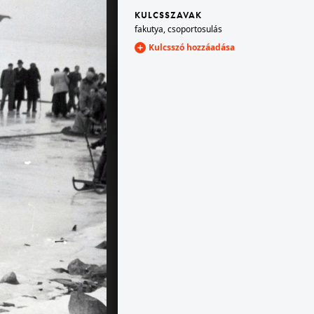
KULCSSZAVAK
fakutya
,
csoportosulás
1935
Kulcsszó hozzáadása
s adománya
A kép forrását kérjük így adja meg: Fortepan / BFL XIV.380 Karafiáth Jenő iratai / Szekfű András adománya
1935
drás adománya
A kép forrását kérjük így adja meg: Fortepan / BFL XIV.380 Karafiáth Jenő iratai / Szekfű András adománya