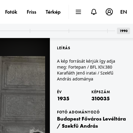
Fotók
Friss
Térkép
EN
1990
LEÍRÁS
A kép forrását kérjük így adja
meg: Fortepan / BFL XIV.380
Karafiáth Jenő iratai / Szekfű
András adománya
1935
A kép forrását kérjük így adja meg: Fortepan / BFL XIV.380 Karafiáth Jenő iratai / Szekfű András adománya
ÉV
KÉPSZÁM
1935
310035
FOTÓ ADOMÁNYOZÓ
Budapest Főváros Levéltára
/ Szekfű András