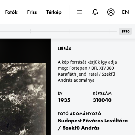
Fotók
Friss
Térkép
EN
1990
LEÍRÁS
A kép forrását kérjük így adja
meg: Fortepan / BFL XIV.380
Karafiáth Jenő iratai / Szekfű
András adománya
1935
rás adománya
A kép forrását kérjük így adja meg: Fortepan / BFL XIV.380 Karafiáth Jenő iratai / Szekfű András adománya
ÉV
KÉPSZÁM
1935
310040
FOTÓ ADOMÁNYOZÓ
Budapest Főváros Levéltára
/ Szekfű András