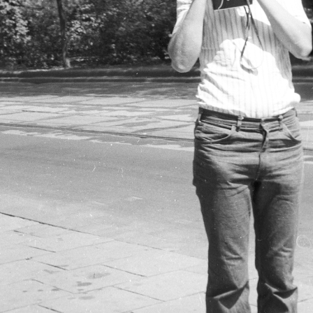
 · Németfalu
1976 · Budapest VIII.
étel a Cséplő Gyuri című film forgatásakor készült.
Kerepesi út, Taurus Gumiipari Vállalat. A felvétel a Cséplő Gyuri című film forga
1976 · Németfalu
 A felvétel a Cséplő Gyuri című film forgatásakor készült.
a felvétel a Cséplő Gyuri című film forgatásakor készült.