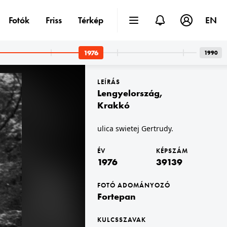
Fotók
Friss
Térkép
EN
1976
1990
LEÍRÁS
Lengyelország
,
Krakkó
ulica swietej Gertrudy.
1976 · Magyarország
zült.
a felvétel a Cséplő Gyuri című film forgatásakor készült.
ÉV
KÉPSZÁM
1976
39139
FOTÓ ADOMÁNYOZÓ
Fortepan
KULCSSZAVAK