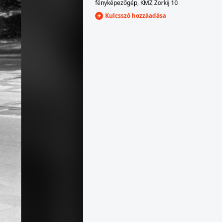
fényképezőgép
,
KMZ Zorkij 10
Kulcsszó hozzáadása
1976 · Németfalu
tásakor készült.
a felvétel a Cséplő Gyuri című film forgatásakor készült.
1976 · Németfalu
a felvétel a Cséplő Gyuri című film forgatásakor készült.