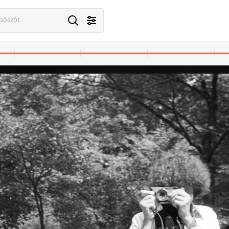
esőszót
Budapest III.
1976 · Magyarország
 Téglagyár, a felvétel a Cséplő Gyuri című film forgatásakor készült.
a felvétel a Cséplő Gyuri című film forgatásakor kés