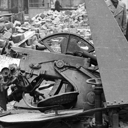
· Budapest VIII.,Budapest V.
1956 · Budapest VIII.
n tér a Kecskeméti utca felé nézve.
Kálvin tér a Múzeum körút felé nézve.
· Budapest VIII.,Budapest V.
1956 · Budapest VIII.,Budapest V.
tér, balra a Kecskeméti utca, jobbra a Múzeum körút.
Kálvin tér a Múzeum körút felé nézve.