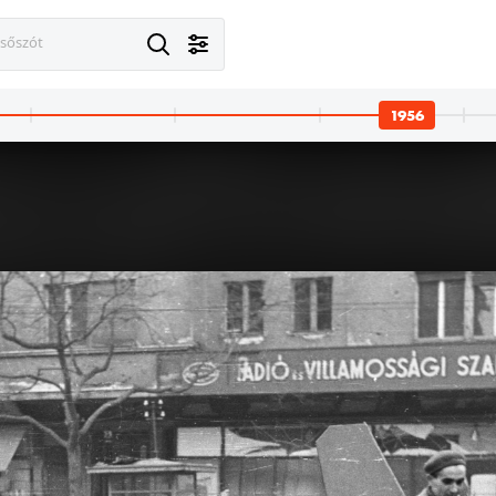
esőszót
1956
 · Budapest VIII.
1956 · Budapest V.
n tér.
Fővám (Dimitrov) tér, Georgi Dimitrov mellszob