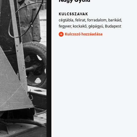
KULCSSZAVAK
1956 · Budapest VIII.,Budapest V.
cégtábla
,
felirat
,
forradalom
,
barikád
,
Kálvin tér a Múzeum körút felé nézve.
fegyver
,
kockakő
,
gépágyú
,
Budapest
Kulcsszó hozzáadása
1956 · Budapest VIII.,Budapest V.
Kálvin tér a Múzeum körút felé nézve.