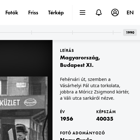
Fotók
Friss
Térkép
EN
1990
LEÍRÁS
Magyarország
,
Budapest XI.
Fehérvári út, szemben a
Vásárhelyi Pál utca torkolata,
1956 · Budapest VIII.,Budapest IX.
ra.
Kálvin tér a Ráday utca torkolatából nézve.
jobbra a Móricz Zsigmond körtér,
a Váli utca sarkáról nézve.
ÉV
KÉPSZÁM
1956
40035
FOTÓ ADOMÁNYOZÓ
Nagy Gyula