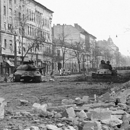
1956 · Budapest VII.
1956 · Budapest VIII.
Erzsébet (Lenin) körút 44-46., Jókai udvar a Dob utca sarkától nézve.
József körút a József utcától a Baross utca felé nézve.
18
Korhatáros tarta
Megtekintés
1956 · Budapest VIII.
1956 · Budapest VIII.
a József körút Baross utca és Rákóczi tér közötti házsora, balra a Rökk Szilárd utca torkolata.
József körút 55-57., Baross utca
18
rhatáros tartalom