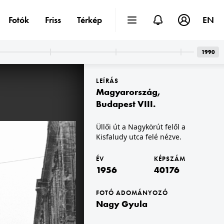
Fotók
Friss
Térkép
EN
II.
ghy utca torkolata előtt.
1990
LEÍRÁS
Magyarország
,
Budapest VIII.
Üllői út a Nagykörút felől a
Kisfaludy utca felé nézve.
1956 · Budapest VII.
1956 · Budapest VII.
Erzsébet (Lenin) körút 19. (a Barcsay utca sarkán álló ház).
Erzsébet (Lenin) körút, szemben az 51. számú ház.
ÉV
KÉPSZÁM
1956
40176
FOTÓ ADOMÁNYOZÓ
Nagy Gyula