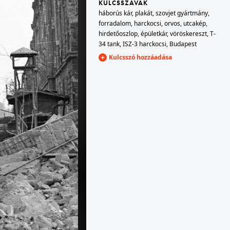
KULCSSZAVAK
háborús kár
,
plakát
,
szovjet gyártmány
,
forradalom
,
harckocsi
,
orvos
,
utcakép
,
1956 · Budapest VIII.
hirdetőoszlop
,
épületkár
,
vöröskereszt
,
T-
József körút a József utcától a Baross utca felé nézve.
34 tank
,
ISZ-3 harckocsi
,
Budapest
Kulcsszó hozzáadása
18
lom
Korhatáros tartalom
Megtekintés
1956 · Budapest VIII.
i sarokház.
József körút, holttestek a Csepreghy utca torkolata előtt.