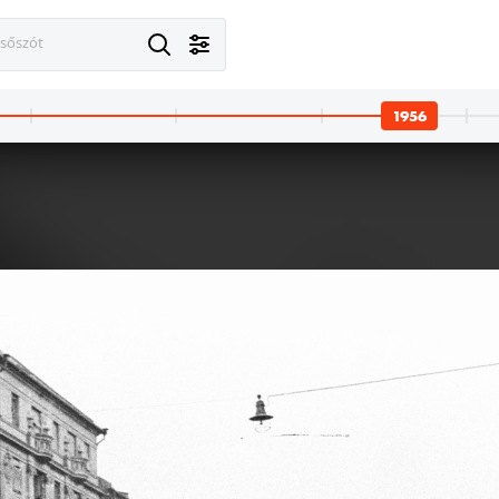
esőszót
1956 · Budapest VI
József körút, holttestek a Csepre
1956
· Budapest VIII.
1956 · Budapest IX.
ér. Az 1956-os forradalom alatt elesettek ideiglenes sírjai.
Boráros tér a Ferenc körút felé nézve.