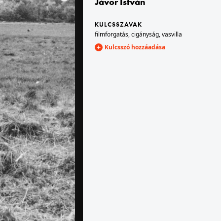
Jávor István
KULCSSZAVAK
1976 · Hajdúszoboszló
filmforgatás
,
cigányság
,
vasvilla
belső.
Mátyás király sétány 1. OKISZ-üdülő, szobabelső.
Kulcsszó hozzáadása
1976 · Balatonfüred
.
Ady Endre utca 40., Lóczy Lajos gimnázium.