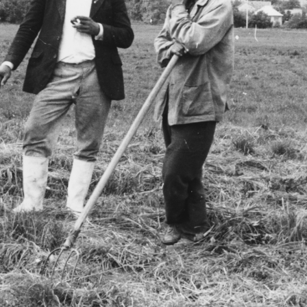
· Hajdúszoboszló
1976 · Hajdúszoboszló
.
Mátyás király sétány 1. OKISZ-üdülő, szoba
1976 · Balatonfüred
1976 · Balatonfüred
Krisztus Király templom (Vörös templom) az Ady Endre utcáról nézve.
Siske utca, Fehér templom