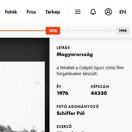
Fotók
Friss
Térkép
EN
1976
1990
LEÍRÁS
Magyarország
a felvétel a Cséplő Gyuri című film
forgatásakor készült.
1976 · Hajdúszoboszló
a Strand bejárata.
ÉV
KÉPSZÁM
1976
44330
FOTÓ ADOMÁNYOZÓ
Schiffer Pál
SZERZŐ