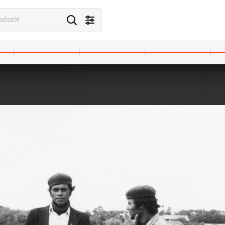
esőszót
udapest V.
1976 · Hajdúszoboszló
stúdiójában a Bergendy-együttes.
MÁVAUT autóbusz-pályaudvar.