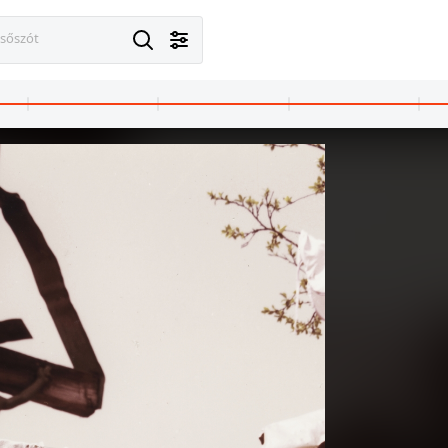
esőszót
1976 · Balatonfüred
1976 · Balatonfüred
Krisztus Király templom (Vörös templom) az Ady Endre utcáról nézve.
Siske utca, Fehér templom