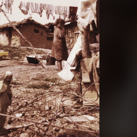
1976 · Gyöngyös
1976 · Salgótarján
toronyház a Pesti út és Róbert Károly utca találkozásánál.
Fő tér, József Attila Művelődési Ház, előtte a Felszabadulási emlékmű (Somogyi József, 1967.).
76 · Szántód
1976 · Magyarország
.
a felvétel a Cséplő Gyuri című film forgatásako