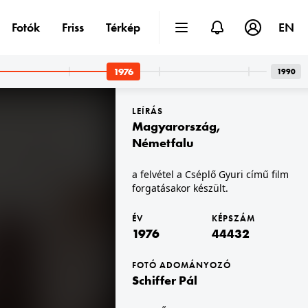
Fotók
Friss
Térkép
EN
1976
1990
LEÍRÁS
Magyarország
,
Németfalu
a felvétel a Cséplő Gyuri című film
forgatásakor készült.
1976 · Balatonfüred
.
Ady Endre utca 40., Lóczy Lajos gimnázium.
ÉV
KÉPSZÁM
1976
44432
FOTÓ ADOMÁNYOZÓ
Schiffer Pál