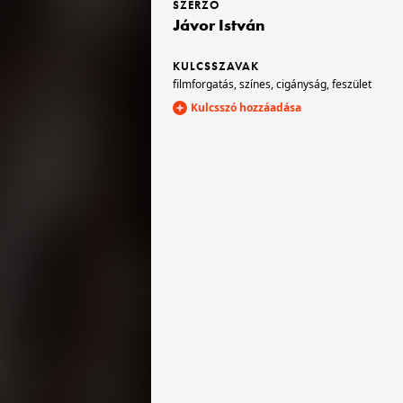
SZERZŐ
Jávor István
1976 · Salgótarján
Fő tér, szemben a Karancs szálló, jobbra a József Attila Művelődési Ház.
KULCSSZAVAK
filmforgatás
,
színes
,
cigányság
,
feszület
Kulcsszó hozzáadása
1976 · Budapest XIV.
r készült.
Kerepesi út - Hungária körút kereszteződése a metróállomás felől nézve. Cséplő Gyuri című film forgatása.