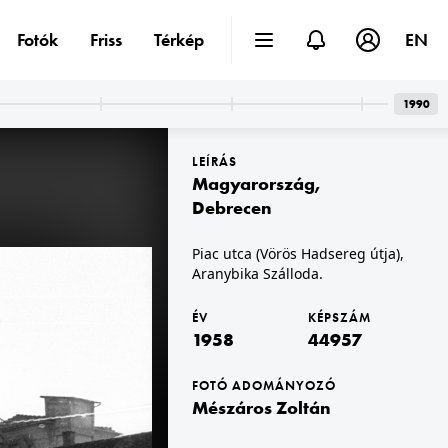
Fotók
Friss
Térkép
EN
1990
LEÍRÁS
Magyarország
,
Debrecen
Piac utca (Vörös Hadsereg útja),
Aranybika Szálloda.
1958 · Budapest XIV.
Gizella út 33. számú ház udvara, kaktuszgyűjtemény.
ÉV
KÉPSZÁM
1958
44957
FOTÓ ADOMÁNYOZÓ
Mészáros Zoltán