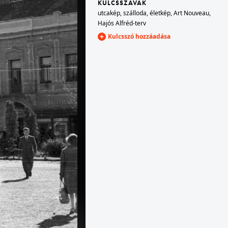
KULCSSZAVAK
utcakép
,
szálloda
,
életkép
,
Art Nouveau
,
Hajós Alfréd-terv
lőtér
1958 · Budapest II. · Hármashatárhegyi repülőtér
Kulcsszó hozzáadása
epülőgép.
felszáll egy Rubik R-15 Koma vitorlázó repülőgép, háttérben a Csúcshegy.
1958 · Zalaszentgrót
gatói.
Állami Gazdaság, gyümölcsös.