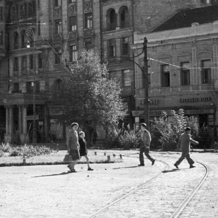
· Budapest XIV.
1958 · Budapest II. · Hármashatárhegyi repü
a út 33. számú ház udvara, kaktuszgyűjtemény.
a felső hangár bejáratánál egy Kemény K-02 Szellő típusú vitorlázó r
· Badacsonytomaj · Badacsony
1958 · Zalaszentgrót
s Fonyód felé.
Állami Gazdaság, Kertészeti Főiskola hall