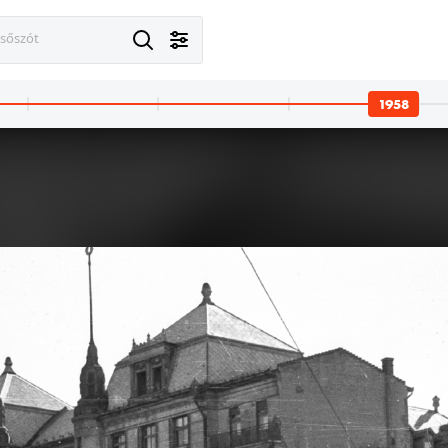
esőszót
1958
dapest XIII.
1958 · Vácrátót
 51/a sz. alatti lakás, diafilm vetítés. (Robin Hood).
Botanikus Kert.