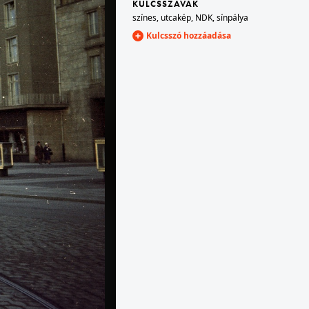
KULCSSZAVAK
színes
,
utcakép
,
NDK
,
sínpálya
Kulcsszó hozzáadása
1965 · Budapest II.
Mechwart tér, a II. kerületi tanács (később a II. kerületi Önkormányzat) épülete.
1965 · Budapest I. · budai Vár
 sarok.
Tóth Árpád sétány, történelmi ágyúk a Hadtörténeti Múzeum előtt.