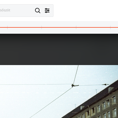
esőszót
ellérthegy
1965 · Pápa
1965 · Pápa
sra, az Országház felé.
Ruszek köz, háttérben a Nagytemplom.
Kossuth Lajos utca, jobbra a Deák Ferenc utca t