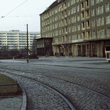
1965 · Pápa
1965 · Szántód
ossuth Lajos utca, háttérben a Nagytemplom.
rév.
· Budapest II.
1965 · Budapest II.
körút (Mártírok útja), Keleti Károly utcai villamosmegálló.
Margit körút (Mártírok útja) - Keleti Károly utca