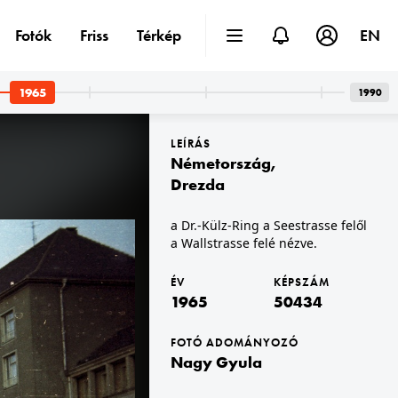
Fotók
Friss
Térkép
EN
1965
1990
LEÍRÁS
Németország
,
Drezda
a Dr.-Külz-Ring a Seestrasse felől
a Wallstrasse felé nézve.
1965 · Pápa
orkolata.
Kossuth Lajos utca.
ÉV
KÉPSZÁM
1965
50434
FOTÓ ADOMÁNYOZÓ
Nagy Gyula