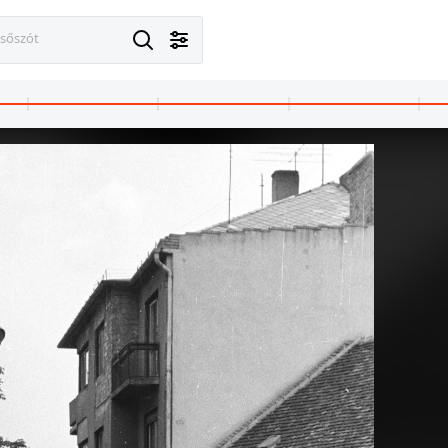
esőszót
ipcse
1965 · Lipcse
1965 · Lipcse
háza.
Burgplatz a Burgstraße felől.
Markt.