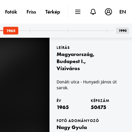
Fotók
Friss
Térkép
EN
1965
1990
LEÍRÁS
Magyarország
,
Budapest I.
,
Víziváros
1965 · Lipcse
Donáti utca - Hunyadi János út
Hainstrasse a Brühl felé nézve. Háttérben az épületek között a Richard-Wagner-Platz látszik.
sarok.
ÉV
KÉPSZÁM
1965
50475
FOTÓ ADOMÁNYOZÓ
Nagy Gyula