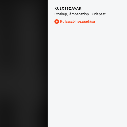
KULCSSZAVAK
utcakép
,
lámpaoszlop
,
Budapest
1965 · Magyarország
Kulcsszó hozzáadása
1965 · Budapest I. · Víziváros
1965 · Budapest I. · Víziváros
Hunyadi János út a Szalag utca felől a Jezsuita (Halász) lépcső felé nézve.
Hunyadi János út a Szalag utca torkolatánál.