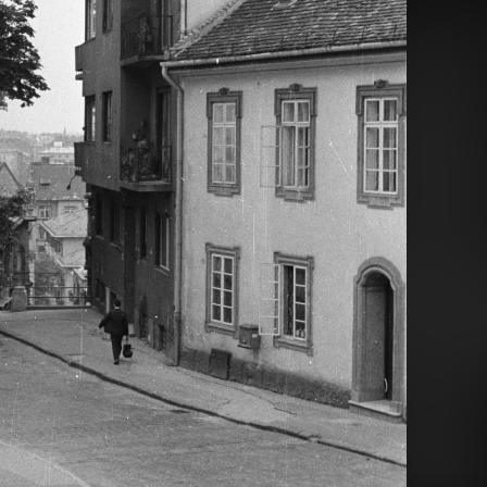
1965 · Budapest I.
1965 · Budapest I.
budai alsó rakpart, szemben az Országház.
budai alsó rakpart, szemben az Országház.
1965 · Szeged
1965 · Tátralomnic · Magas-Tátra
Dóm tér, a Fogadalmi templom főbejárata, Szabadtéri Színpad.
a Tátrai Villamos Vasút (TEŽ) állomása.