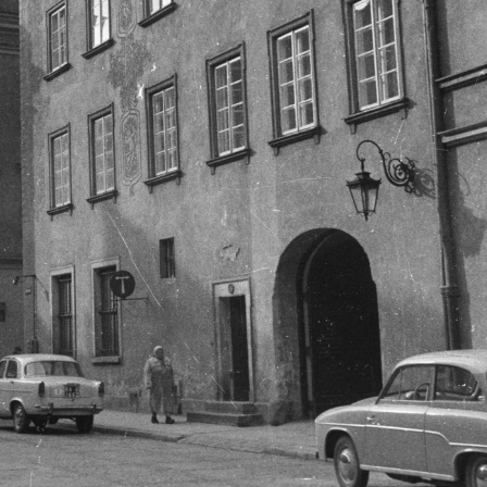
 Budapest V.
1965 · Budapest V.
1965 · Budap
henyi Lánchíd pesti hídfőjénél, szemben a Budavári Palota (korábban Királyi Palota).
pesti alsó rakpart árvíz idején a Széchenyi Lánchíd pesti hídfőjénél, szemben a Magyar Tudományos Akadémia.
pesti alsó rakpart árvíz idején a Széchenyi Lánchíd pesti hídfőj
· Magyarország
1965 · Varsó
ulica Podwale az ulica Jana Kilinskiego torkolatától nézve, balra a