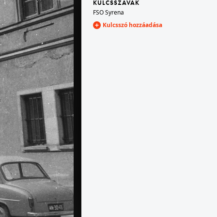
KULCSSZAVAK
FSO Syrena
Kulcsszó hozzáadása
est V.
1965 · Magyarország
énél, háttérben a Gellért-hegy.
1965 · Varsó
 városfal.
városfal az ulica Nowomiejska felől nézve, szemben a lőportorony.