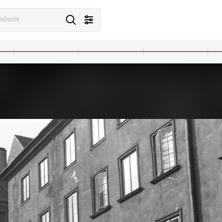
esőszót
1965 · Budapest I. · Víziváros
1965 · Budapest I. · Víziváros
Hunyadi János út 13. Fiat típusú személygépkocsi.
Donáti utca - Hunyadi János út sarok.