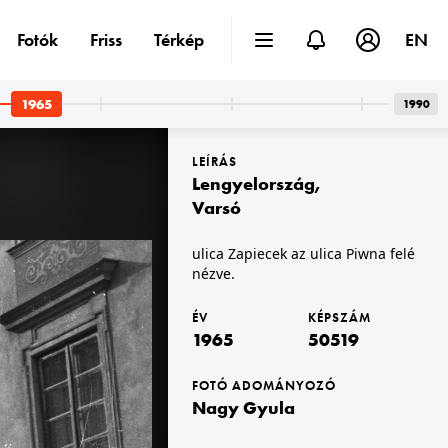
Fotók
Friss
Térkép
EN
1965
1990
LEÍRÁS
Lengyelország
,
Varsó
ulica Zapiecek az ulica Piwna felé
nézve.
1965 · Budapest I. · Víziváros
1965 · Budapest I. · Víziváros
Hunyadi János út a Csónak utca - Donáti utca találkozásától lefelé nézve.
Szabó Ilonka utca a Hunyadi János út felől nézve.
ÉV
KÉPSZÁM
1965
50519
FOTÓ ADOMÁNYOZÓ
Nagy Gyula