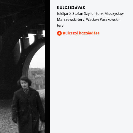
KULCSSZAVAK
felüljáró
,
Stefan Szyller-terv
,
Mieczysław
1965 · Varsó
Marszewski-terv
,
Wacław Paszkowski-
 kereszteződés.
látkép a Kultúra és Tudomány Palotájából északnyugat felé, az előtérben balra az ulica Emilii Plater - ulica Swietokrzyska kereszteződés.
terv
Kulcsszó hozzáadása
1965 · Varsó
Palotája.
ulica Marszalkowska, szemben az épülő PKO Bank Rotunda.