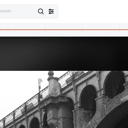
esőszót
1965 · Varsó
Piwna felé nézve.
látkép a Kultúra és Tudomány Palotájából kelet felé, az előtérben az ulica Marszalkowska, középen ulica Henryka Sienkiewicza torkolata.