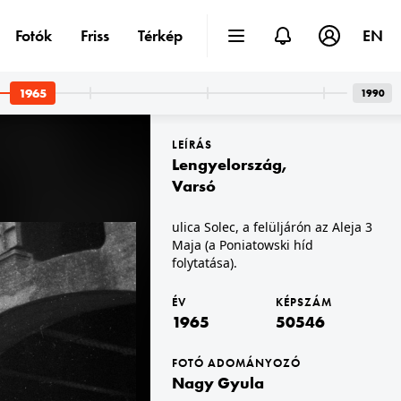
Fotók
Friss
Térkép
EN
1965
1990
LEÍRÁS
Lengyelország
,
Varsó
ulica Solec, a felüljárón az Aleja 3
Maja (a Poniatowski híd
1965 · Varsó
a Kultúra és Tudomány Palotája déli előtere.
folytatása).
ÉV
KÉPSZÁM
1965
50546
FOTÓ ADOMÁNYOZÓ
Nagy Gyula