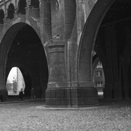
· Varsó
1965 · Varsó
ltúra és Tudomány Palotájából délnyugat felé, balra az aleje Jerozolimskie.
látkép a Kultúra és a Tudomány Palotájából észak felé, középen az ulica Marszalkowska - ulica Królewska
 Varsó
1965 · Varsó
1965 · Varsó
s a Tudomány Palotájából északkelet felé, az előtérben az ulica Marszalkowska - ulica Swietokrzyska kereszteződés.
a Kultúra és Tudomány Palotája.
a Kultúra és Tudomány 