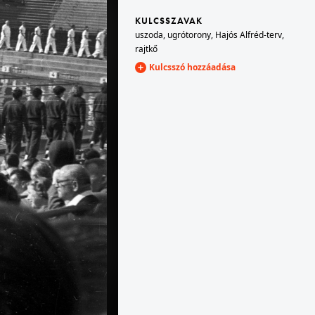
KULCSSZAVAK
uszoda
,
ugrótorony
,
Hajós Alfréd-terv
,
1953 · Budapest V.
rajtkő
irodája.
Széchenyi rakpart 8. a MÁV Vasúttervező Üzemi Vállalat irodája.
Kulcsszó hozzáadása
1953 · Budapest V.
rolyi kert.
Egyetem tér a Kecskeméti utca felé nézve.