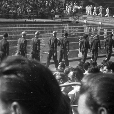
 · Budapest V.
1953 · Budapest V.
nyi rakpart 8. a MÁV Vasúttervező Üzemi Vállalat irodája.
Széchenyi rakpart 8. a MÁV Vasúttervező Üzemi Vállalat 
· Budapest V.
1953 · Budapest V.
kert, háttérben a Magyar utca és Henszlmann Imre utca házai.
Henszlmann Imre utca a Magyar utca felé nézve, balra a Károlyi palota és a Ká