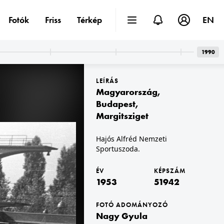
Fotók
Friss
Térkép
EN
1990
LEÍRÁS
Magyarország
,
Budapest
,
Margitsziget
1953 · Budapest V.
Hajós Alfréd Nemzeti
rodája.
Széchenyi rakpart 8. a MÁV Vasúttervező Üzemi Vállalat irodája.
Sportuszoda.
ÉV
KÉPSZÁM
1953
51942
FOTÓ ADOMÁNYOZÓ
Nagy Gyula