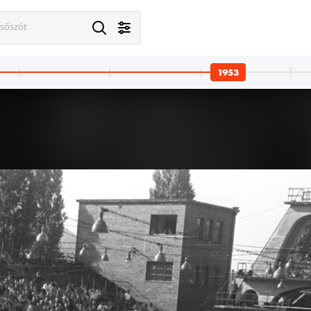
esőszót
1953
· Budapest V.
1953 · Budapest V.
i rakpart 8. a MÁV Vasúttervező Üzemi Vállalat irodája.
Széchenyi rakpart 8. a MÁV Vasúttervező Üzemi Vállalat i