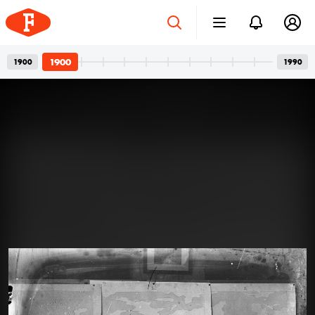
1900
1900
1990
Betonvázak és privát
2026. júl. 24.
pillanatok
Bordács Ferenc fotográfus két világa
Az idén száz éve született Bordács Ferenc, a
Középületépítő Vállalat egykori fotográfusának
fotóhagyatéka egyszerre nyújt tárgyilagos látleletet a
késő modern magyar építészet emblematikus
épületeinek születéséről; és tárja fel egy folyamatosan
1900
1900
1900
1900
kísérletező, a családi pillanatok megragadásán túl
A felvétel 1892-ben készült.
autonóm képeket is készítő alkotó gyakorlatát.
Felvételein budapesti és párizsi utcák, balatoni nyarak,
a felhőtlen gyermekkor hangulatai, valamint
építőmunkások, és mára nem egy esetben eldózerolt
épületek születésének pillanatai váltják egymást. A