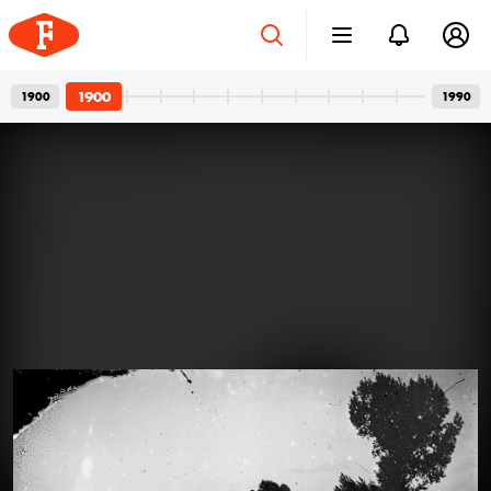
1900
1900
1990
Betonvázak és privát
2026. júl. 24.
pillanatok
Bordács Ferenc fotográfus két világa
Az idén száz éve született Bordács Ferenc, a
Középületépítő Vállalat egykori fotográfusának
fotóhagyatéka egyszerre nyújt tárgyilagos látleletet a
késő modern magyar építészet emblematikus
épületeinek születéséről; és tárja fel egy folyamatosan
1900
1900
1900
1900
kísérletező, a családi pillanatok megragadásán túl
autonóm képeket is készítő alkotó gyakorlatát.
Felvételein budapesti és párizsi utcák, balatoni nyarak,
a felhőtlen gyermekkor hangulatai, valamint
építőmunkások, és mára nem egy esetben eldózerolt
épületek születésének pillanatai váltják egymást. A