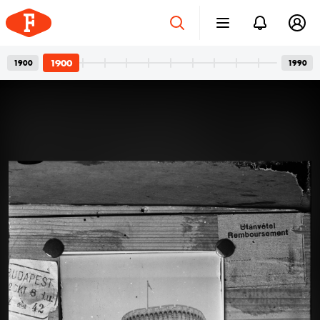
1900
1900
1990
Betonvázak és privát
2026. júl. 24.
pillanatok
Bordács Ferenc fotográfus két világa
Az idén száz éve született Bordács Ferenc, a
Középületépítő Vállalat egykori fotográfusának
fotóhagyatéka egyszerre nyújt tárgyilagos látleletet a
késő modern magyar építészet emblematikus
épületeinek születéséről; és tárja fel egy folyamatosan
1900
1900
1900
kísérletező, a családi pillanatok megragadásán túl
autonóm képeket is készítő alkotó gyakorlatát.
Felvételein budapesti és párizsi utcák, balatoni nyarak,
a felhőtlen gyermekkor hangulatai, valamint
építőmunkások, és mára nem egy esetben eldózerolt
épületek születésének pillanatai váltják egymást. A