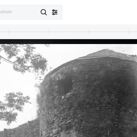
esőszót
1900
1900
1900