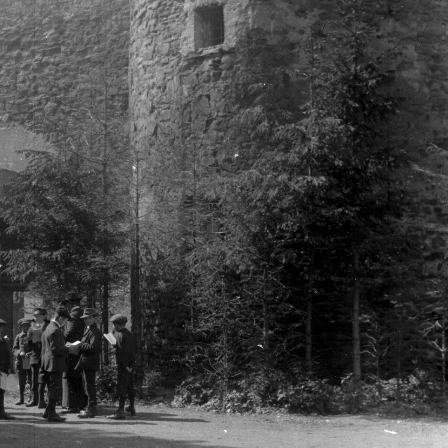
1900
1900
900 · Podolin
1900
z Mária tér (Námestie Mariánske), harangtorony. Balra a fáktól takarva a Mária Mennybemenetele templom.