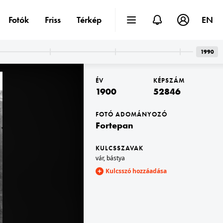
Fotók
Friss
Térkép
EN
1990
ÉV
KÉPSZÁM
1900
52846
FOTÓ ADOMÁNYOZÓ
Fortepan
1900
KULCSSZAVAK
vár
,
bástya
Kulcsszó hozzáadása