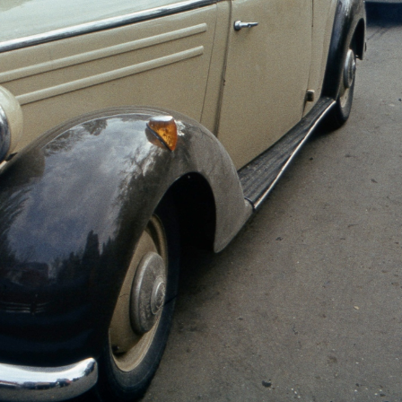
 · Magyarország
1979 · Magyarország
 című műsor, riport Marosán Györggyel. A riporter Novák Henriette, mögötte a szerkesztő Feledy Péter.
az MTV munkatársai helyszíni felvétel
1979 · Magyarország
1979 · Magyarország
Szakácsi Sándor színművész.