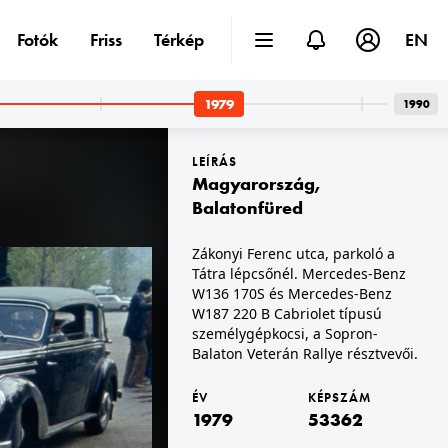
Fotók
Friss
Térkép
EN
1979
1990
LEÍRÁS
Magyarország
,
Balatonfüred
Zákonyi Ferenc utca, parkoló a
Tátra lépcsőnél. Mercedes-Benz
1979
1979 · Magyarország
Rák Kati színésznő, háttérben a televízió képernyőjén Vitray Tamás.
W136 170S és Mercedes-Benz
W187 220 B Cabriolet típusú
személygépkocsi, a Sopron-
Balaton Veterán Rallye résztvevői.
ÉV
KÉPSZÁM
1979
53362