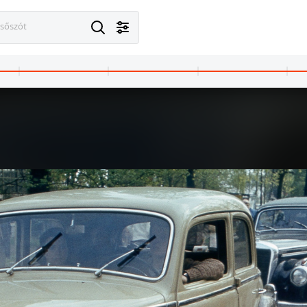
esőszót
979 · Magyarország
1979 · Magyarország
1979 · Magyarország
TV / Magyar Televízió, Marconi Mk IV típusú televíziós kamera.
Molnár Miklós az MTV operatőre és a stáb.
Arriflex 16 kamera.