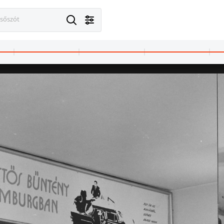
esőszót
1974 · Drezda
1974 · Sopron
Wiener Platz (ekkor névtelen, később Leninplatz), szemben a Prager Strasse mellett az Interhotel Bastei és étterme. Jobbra a Kreuzkirche tornya látható.
Várkerület (Lenin körút) 104. számú épület mögötti várfal.