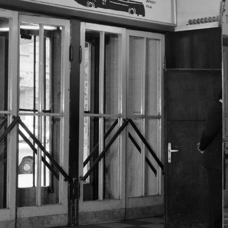
1974 · Budapest I. · Víziváros
a sarok.
Donáti utca a Toldy Ferenc utca elágazása felől.
18
Korhatáros tarta
Megtekintés
1974 · Budapest XII.
1974 · Magyarország
odor utca, a 2-es autóbusz végállomása, jobbra lefelé a Thomán István (Pagony) utca. Kilátás a budai Vár és a Gellért-hegy felé.