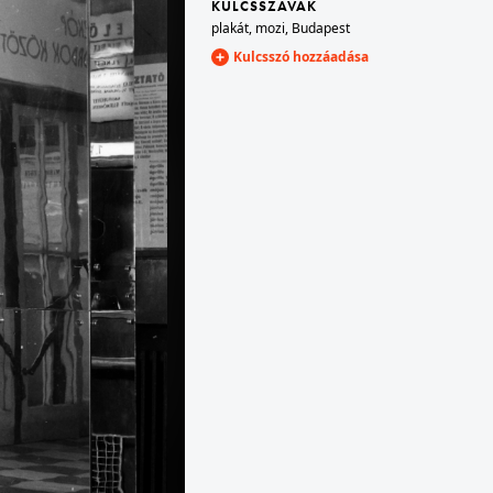
KULCSSZAVAK
plakát
,
mozi
,
Budapest
Kulcsszó hozzáadása
1974 · Budapest I. · Víziváros
Donáti utca - Toldy Ferenc utca elágazása.
lom
1974 · Budapest II.
Május 1. mozi (később Átrium Film-Színház).