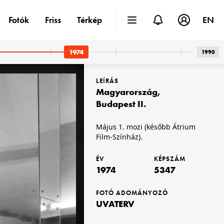
Fotók
Friss
Térkép
EN
1974
1990
LEÍRÁS
Magyarország
,
Budapest II.
Május 1. mozi (később Átrium
Film-Színház).
1974 · Budapest I. · budai Vár
1974 · Budapest I. · budai Vár
Tóth Árpád sétányra néző ablak.
Dísz tér 16., a Tóth Árpád sétányra néző lakás.
ÉV
KÉPSZÁM
1974
5347
FOTÓ ADOMÁNYOZÓ
UVATERV