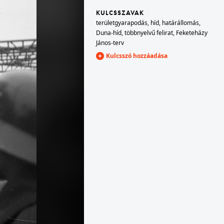
KULCSSZAVAK
területgyarapodás
,
híd
,
határállomás
,
jor
1938
Duna-híd
,
többnyelvű felirat
,
Feketeházy
 Ignotus (Klára) utca házai.
János-terv
Kulcsszó hozzáadása
orváth-kert
1938 · Budapest V.
sőbb Petőfi Sándor) Gimnázium.
Széchenyi István (Ferenc József) tér, háttérben a Gresham-palota. A felvétel az Eucharisztikus Világkongresszus idején készült.