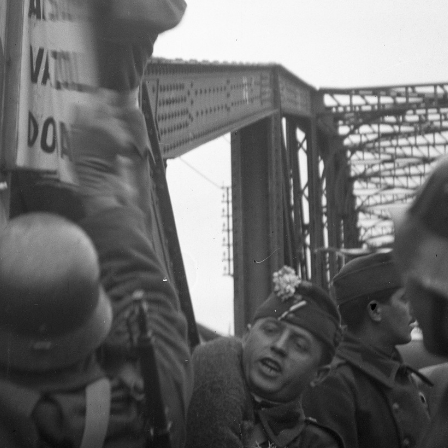
 · Innsbruck
1938 · Budapest XII. · Városma
as kastély.
Hüvelyk Matyi szobra (Telcs Ede, 1934.), háttérben a
1938 · Budapest XII. · Városmajor
1938 · Budapest I. · H
kistemplom.
háttérben az Attila úton a Verbőczy István (ké