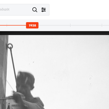
esőszót
1938
1938 · Budakalász
1938
Budai út 13. és 11.