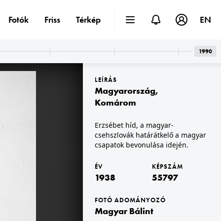
Fotók
Friss
Térkép
EN
1990
LEÍRÁS
Magyarország
,
Komárom
Erzsébet híd, a magyar-
csehszlovák határátkelő a magyar
1938 · Magyarország
csapatok bevonulása idején.
ÉV
KÉPSZÁM
1938
55797
FOTÓ ADOMÁNYOZÓ
Magyar Bálint