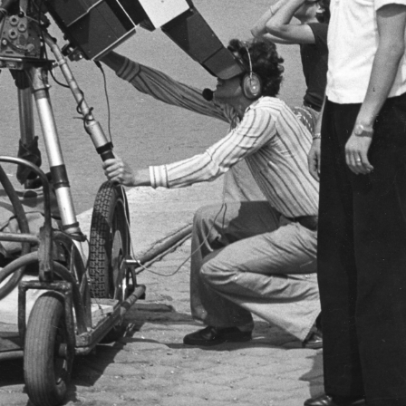
1976
1976 · Lipcse
ébet-főszékesegyház (Dóm) tornya.
Salzgässchen, jobbra a Régi V
1976 · Budapest II.
1976 · Budapest II.
ól a Bem József utca felé nézve.
Keleti Károly utca a Margit körútnál (Mártírok útja), szemben a Mechwart tér és Mechwart András szobra.
Margit körút (Mártírok útja) - Keleti Károly utca sarok a Mechwart tér felé néz