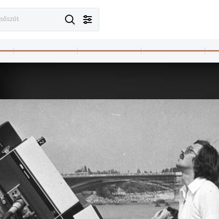
esőszót
zág
1976
1976 · Magyarország
vébemondó.
Varga József tévébemon