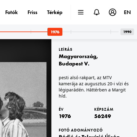
Fotók
Friss
Térkép
EN
1976
1990
LEÍRÁS
Magyarország
,
Budapest V.
pesti alsó rakpart, az MTV
kamerája az augusztus 20-i vízi és
1976 · Budapest III. · Óbuda
dó.
Flórián tér, Flórián üzletközpont.
légiparádén. Háttérben a Margit
híd.
ÉV
KÉPSZÁM
1976
56249
FOTÓ ADOMÁNYOZÓ
Rádió és Televízió Újság