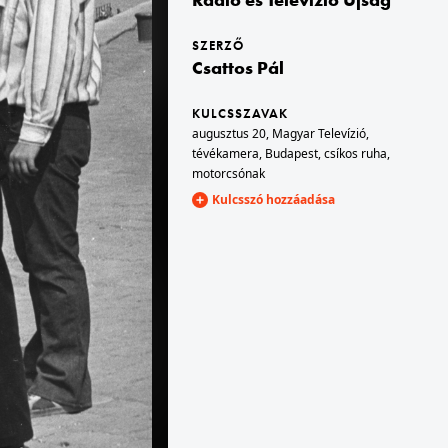
SZERZŐ
1976 · Budapest II.
Csattos Pál
árosháza, mögötte a Naschmarkt.
Margit körút (Mártírok útja) a Keleti Károly utcától a Fényes Elek utca felé nézve.
KULCSSZAVAK
augusztus 20
,
Magyar Televízió
,
tévékamera
,
Budapest
,
csíkos ruha
,
motorcsónak
Kulcsszó hozzáadása
1976 · Budapest II.
ve.
Margit körút (Mártírok útja) - Keleti Károly utca sarok.