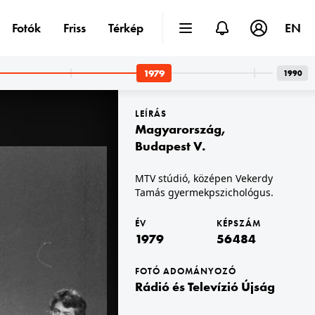
Fotók
Friss
Térkép
EN
1979
1990
LEÍRÁS
Magyarország
,
Budapest V.
MTV stúdió, középen Vekerdy
Tamás gyermekpszichológus.
1979 · Magyarország
ndrás újságírók.
az MTV Csavarhúzó, avagy a Duna Robinsonjai című műsorának forgatása. Középen Kökényessy Ferenc rendező.
ÉV
KÉPSZÁM
1979
56484
FOTÓ ADOMÁNYOZÓ
Rádió és Televízió Újság