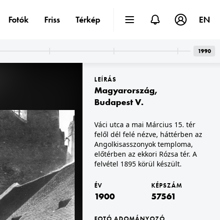
Fotók
Friss
Térkép
EN
1990
LEÍRÁS
Magyarország
,
Budapest V.
Váci utca a mai Március 15. tér
felől dél felé nézve, háttérben az
ág
1900 · Velence
piac a Rio Terà de la Maddalena-n, a Calle Larga Vendramin felől a Calle Vendramin felé nézve.
Angolkisasszonyok temploma,
előtérben az ekkori Rózsa tér. A
felvétel 1895 körül készült.
ÉV
KÉPSZÁM
1900
57561
FOTÓ ADOMÁNYOZÓ