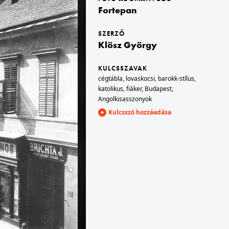
Fortepan
1900
SZERZŐ
Klösz György
KULCSSZAVAK
cégtábla
,
lovaskocsi
,
barokk-stílus
,
katolikus
,
fiáker
,
Budapest
,
Angolkisasszonyok
Kulcsszó hozzáadása
1900 · Budapest V.
Széchenyi István (Ferenc József) tér, szemben a Széchenyi Lánchíd és a budai Vár. A felvétel 1898 körül készült.