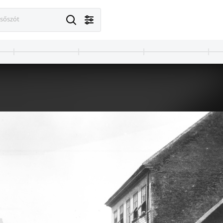
esőszót
1900 · Olaszország
1900 · Olaszorsz
angtornya és a Dózse-palota.
piac.