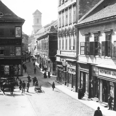
1900 · Baja
1900
z 1890-es évek második felében készült.
fotóműterem.
1900
1900 · Budapest V.
A felvétel az 1880-as években készült.
Vörösmarty (Gizella) tér a Deák Ferenc utca felől nézve. Szemben a Haas-palota és tőle jobbra a Szálloda a Magyar királyhoz. A felvétel 1894 körül készült.