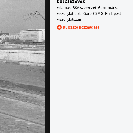
KULCSSZAVAK
villamos
,
BKV-szervezet
,
Ganz-márka
,
viszonylattábla
,
Ganz CSMG
,
Budapest
,
1973 · Szombathely
viszonylatszám
tható.
Mindszenty József (Köztársaság) tér, szemben a Sarlós Boldogasszony Székesegyház.
Kulcsszó hozzáadása
udai Vár
1973 · Budapest II.
Old Firenze bár, eszpresszó.
Gyermekvasút (Úttörővasút), Hárs-hegyi alagút.