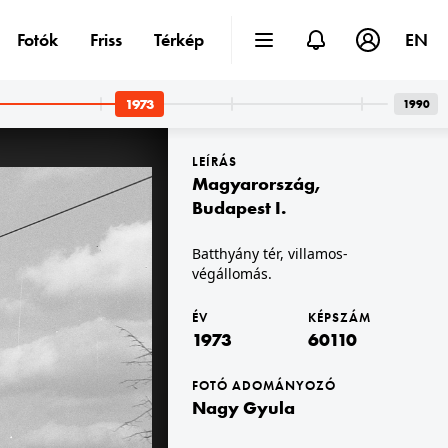
Fotók
Friss
Térkép
EN
1973
1990
LEÍRÁS
Magyarország
,
Budapest I.
Batthyány tér, villamos-
végállomás.
apest II.
1973 · Dunaújváros
állomásnál, szemben az Országház és a Gellért-hegy.
Vasmű út - Aranyvölgyi út kereszteződés, jobb szélen a Krúdy Gyula sor, a háttérben a Dózsa György út épületei.
ÉV
KÉPSZÁM
1973
60110
FOTÓ ADOMÁNYOZÓ
Nagy Gyula