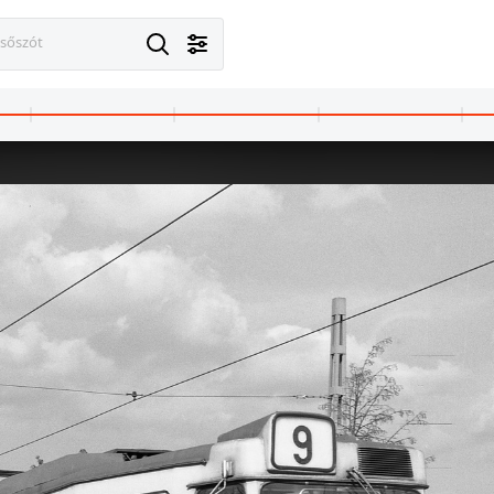
esőszót
1973 · Budapest II.,Budapest XIII.
1973 · Budapest V.,Bud
budai alsórakpart, hajókikötő a Margit híd és a Jászai Mari tér házai felé nézve.
a budai alsó rakpart a Bem József téri hajó