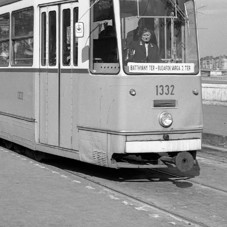
· Sárospatak
1973 · Kőszeg
i-vár, Lorántffy-loggia.
Várkör, balra a Hegyalja utca sarkán álló ház lá
1973 · Kőszeg
1973 · Budapest I. · b
Jurisics tér 10., Meskó-ház.
Táncsics Mihály utca 25., 