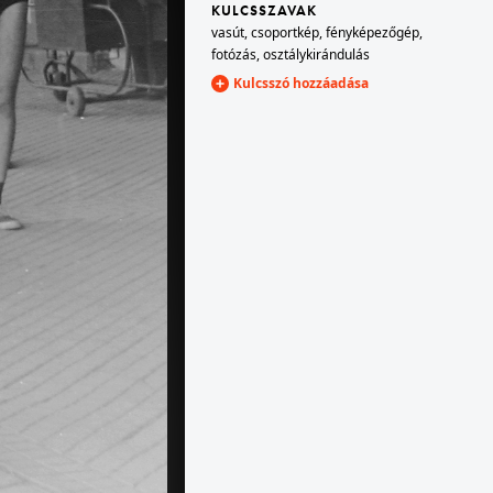
KULCSSZAVAK
vasút
,
csoportkép
,
fényképezőgép
,
fotózás
,
osztálykirándulás
1971 · Budapest
a metró Blaha Lujza téri állomása.
Kulcsszó hozzáadása
1971 · Budapest VIII.
metróállomás a Keleti pályaudvarnál.