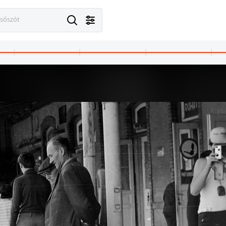
esőszót
 Budapest II.
1971 · Budapest II.
ly utca, a felvétel a 16. számú ház kertjében készült.
a Lotz Károly utca 16. számú ház kertje.