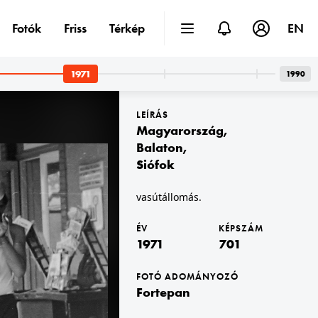
Fotók
Friss
Térkép
EN
1971
1990
LEÍRÁS
Magyarország
,
Balaton
,
Siófok
1971
vasútállomás.
ÉV
KÉPSZÁM
1971
701
FOTÓ ADOMÁNYOZÓ
Fortepan