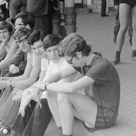
71 · Budapest
1971 · Budapest
metró Astoria állomása.
a metró Astoria állomása.
· Budapest VIII.
1971 · Budapest VIII.
állomás a Keleti pályaudvarnál.
metróállomás a Keleti pályaudvarnál.