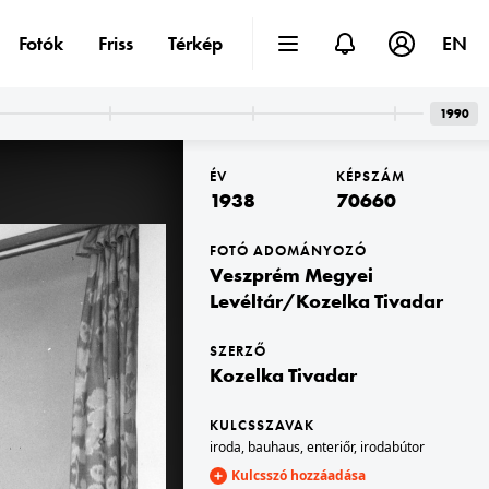
Fotók
Friss
Térkép
EN
1990
ÉV
KÉPSZÁM
1938
70660
FOTÓ ADOMÁNYOZÓ
Veszprém Megyei
Levéltár/Kozelka Tivadar
udapest I.
1938 · Budapest I.
 a Döbrentei térről nézve. Díszkivilágítás az Eucharisztikus Világkongresszus alkalmával.
az Erzsébet híd budai hídfője az eucharisztia jelképével.
SZERZŐ
Kozelka Tivadar
KULCSSZAVAK
iroda
,
bauhaus
,
enteriőr
,
irodabútor
Kulcsszó hozzáadása