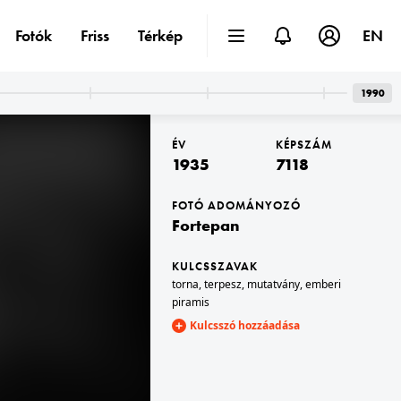
Fotók
Friss
Térkép
EN
1990
ÉV
KÉPSZÁM
1935
7118
FOTÓ ADOMÁNYOZÓ
Fortepan
1935
1935 · Körösfő
református templom.
KULCSSZAVAK
torna
,
terpesz
,
mutatvány
,
emberi
piramis
Kulcsszó hozzáadása