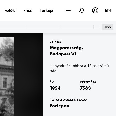
Fotók
Friss
Térkép
EN
1990
LEÍRÁS
Magyarország
,
Budapest VI.
Hunyadi tér, jobbra a 13-as számú
ház.
1954
ÉV
KÉPSZÁM
1954
7563
FOTÓ ADOMÁNYOZÓ
Fortepan