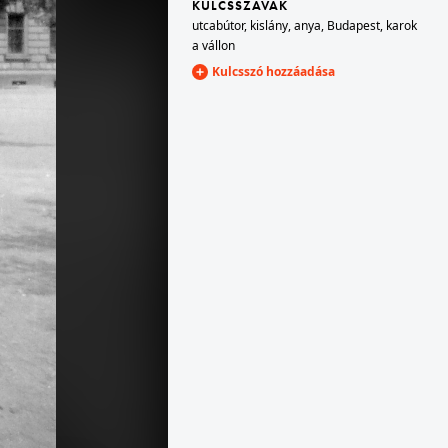
KULCSSZAVAK
utcabútor
,
kislány
,
anya
,
Budapest
,
karok
a vállon
1954 · Budapest XIV.
Kulcsszó hozzáadása
Vértes utca 6-8., Kompozíció Illóolaj és Vegyészeti Gyár I. számú üzeme.
1954 · Budapest VI.
 református templom.
az Oktogon (November 7. tér) 4-es számú ház Teréz (Lenin) körúti oldala.