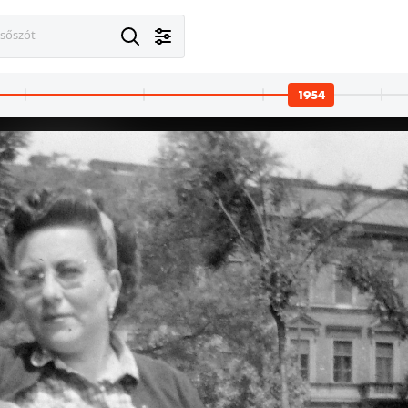
esőszót
1954
4 · Dömös
1954
túlpartján a Szent Mihály-hegy, Visegrád személyszállító gőzhajó.