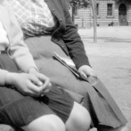
dapest · Margitsziget
1954
1954 · Magyarország
trandfürdő előtti buszmegálló.
udapest I.
1954 · Budapest V.
1954 · Budapest IX.
ám tér, az Alagút bejárata.
Városház utca a Kossuth Lajos utca (Ferencesek temploma) felé nézve.
Kálvin tér, szemben az Üllői út és a Ráday utca közötti bérpalota, jobbra a