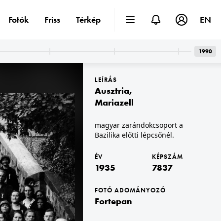
Fotók
Friss
Térkép
EN
1990
LEÍRÁS
Ausztria
,
Mariazell
magyar zarándokcsoport a
Bazilika előtti lépcsőnél.
1935
1935 · Budapest · Margitsziget
Palatinus Strandfürdő.
ÉV
KÉPSZÁM
1935
7837
FOTÓ ADOMÁNYOZÓ
Fortepan