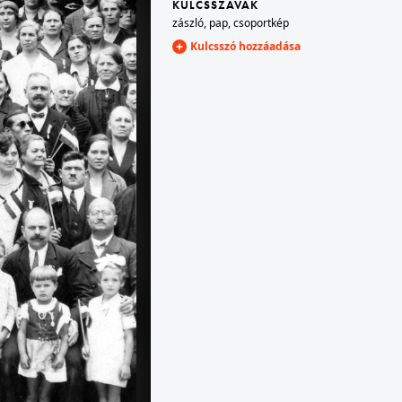
KULCSSZAVAK
zászló
,
pap
,
csoportkép
Kulcsszó hozzáadása
1935 · Budapest III.
őgépe.
Csillaghegyi strandfürdő.
1935