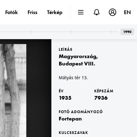
Fotók
Friss
Térkép
EN
1990
LEÍRÁS
Magyarország
,
Budapest VIII.
Mátyás tér 13.
1935 · Magyarország
Bánhidi Antal "Bánhidi Csikó" típusú repülőgépe.
ÉV
KÉPSZÁM
1935
7936
FOTÓ ADOMÁNYOZÓ
Fortepan
KULCSSZAVAK