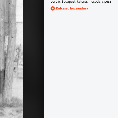
portré
,
Budapest
,
katona
,
mosoda
,
cipész
Kulcsszó hozzáadása
1935 · Eger
Női uszoda.
1935
Hofherr-Schrantz-Clayton-Shuttleworth cséplőgép.