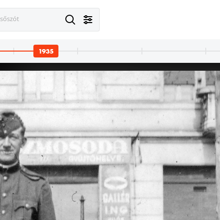
esőszót
1935
35
1935