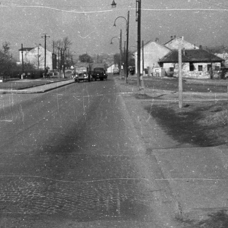
· Budapest XXII.
1960 · Budapest XXII.
rézia (Rózsa Richárd) utca, szemben a Városház (Dózsa György) tér.
a Mária Terézia (Rózsa Richárd) utca és a Kossuth Lajos utca találkozása, szemben a Nagytétényi (Petőfi) út, jobbra a Tóth József 
· Budapest XI.
1960 · Budapest XI.
balra a Major utca (mára a lakótelep miatt megszűnt szakasza), jobbra a Barázda utca torkolata.
Fehérvári út, balra a 120. szám a Kábelgyár, távolabb a Vasipari Kuta