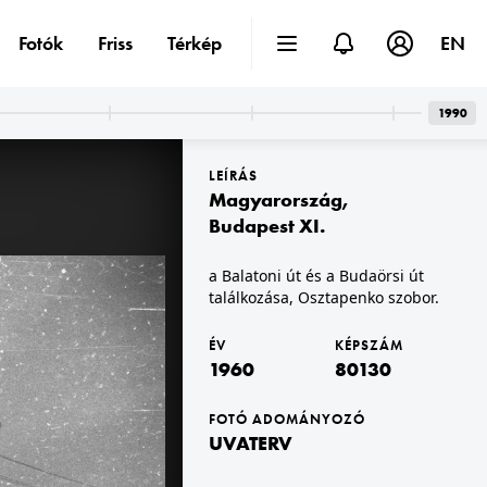
Fotók
Friss
Térkép
EN
1990
LEÍRÁS
Magyarország
,
Budapest XI.
a Balatoni út és a Budaörsi út
találkozása, Osztapenko szobor.
1960 · Budapest XXII.
) tér.
Leányka utca, szemben balra a Mária Terézia (Rózsa Richárd) utca, jobbra a Kossuth Lajos utca.
ÉV
KÉPSZÁM
1960
80130
FOTÓ ADOMÁNYOZÓ
UVATERV