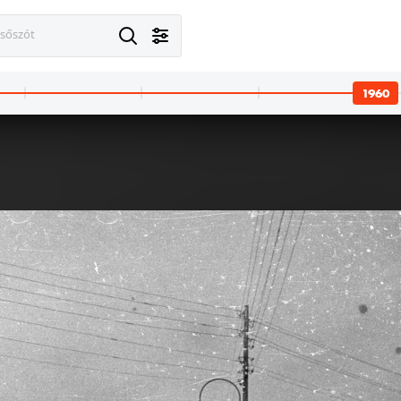
esőszót
1960
· Budapest XXII.
1960 · Budapest XXII.
a Fehérvári (Szabadság) úttól a Kővirág sor / Leányka utca felé. Háttérben a HÉV felüljárója.
Leányka utca, balra a Törley (Pentz Károly