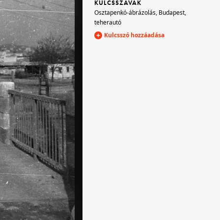
KULCSSZAVAK
Osztapenkó-ábrázolás
,
Budapest
,
teherautó
1960 · Budapest XI.
Kulcsszó hozzáadása
utca torkolata.
Fehérvári út, szemben a Hamzsabégi út a Budafoki út felé nézve.
1960 · Budapest XI.
tóintézet.
Fehérvári út, szemben az iparvágánynál balra a Galvani utca, jobbra az Andor utca.