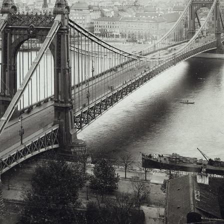
 Berlin
1913 · Berlin
t, III. Frigyes Vilmos porosz király szobra mögött az Altes Museum a Lustgarten felől nézve.
Tiergarten, Königsplatz (később Platz der Republik), a Moltke emlékmű mögött a 
1913 · Berlin
1913 · Berlin
Wannsee strand.
a Charlottenburgi kastély bejárata a Spandauer Damm felől nézve.