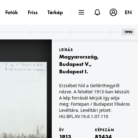
Fotók
Friss
Térkép
EN
1990
LEÍRÁS
Magyarország
,
Budapest V.
,
Budapest I.
1913 · Berlin
Erzsébet híd a Gellérthegyről
császár szobra.
Leipziger Platz, szemben a Leipziger Strasse, balra a Wertheim Áruház.
nézve. A felvétel 1913-ban készült.
A kép forrását kérjük így adja
meg: Fortepan / Budapest Főváros
Levéltára. Levéltári jelzet:
HU.BFL.XV.19.d.1.07.110
ÉV
KÉPSZÁM
1913
82434