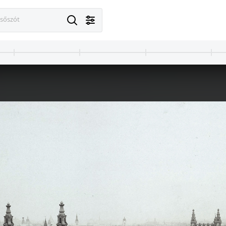
esőszót
· Berlin
1913 · Berlin
Am Kupfergraben, a Spree folyó partja. Szemben a Múzeum-szigeten a Frigyes Császár Múzeum (később Bode Múzeum), előtte a 