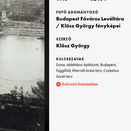
FOTÓ ADOMÁNYOZÓ
1913 · Berlin
Budapest Főváros Levéltára
Krolloper.
Múzeum-sziget, Berlini dóm.
/ Klösz György fényképei
SZERZŐ
Klösz György
KULCSSZAVAK
Duna
,
eklektikus építészet
,
Budapest
,
függőhíd
,
Kherndl Antal-terv
,
Czekelius
Aurél-terv
1913 · Berlin
Kulcsszó hozzáadása
Tiergarten, a Königsplatz (később Platz der Republik) környéke.