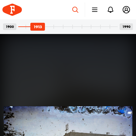
1913
1900
1990
Betonvázak és privát
2026. júl. 24.
pillanatok
Bordács Ferenc fotográfus két világa
Az idén száz éve született Bordács Ferenc, a
Középületépítő Vállalat egykori fotográfusának
fotóhagyatéka egyszerre nyújt tárgyilagos látleletet a
késő modern magyar építészet emblematikus
épületeinek születéséről; és tárja fel egy folyamatosan
1913
1913
kísérletező, a családi pillanatok megragadásán túl
autonóm képeket is készítő alkotó gyakorlatát.
Felvételein budapesti és párizsi utcák, balatoni nyarak,
a felhőtlen gyermekkor hangulatai, valamint
építőmunkások, és mára nem egy esetben eldózerolt
épületek születésének pillanatai váltják egymást. A