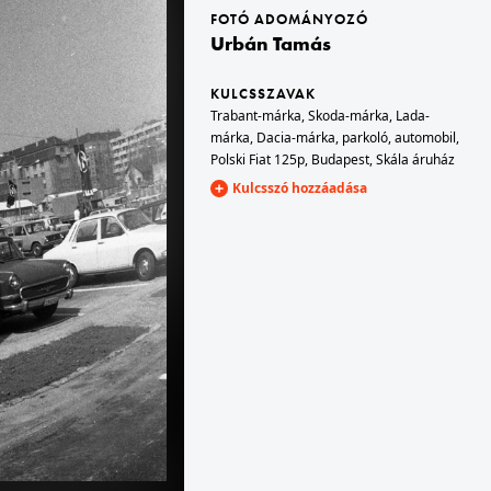
FOTÓ ADOMÁNYOZÓ
Urbán Tamás
1976 · Budapest XIV.
.
Kassák Klub, a Sebő-együttes táncháza.
KULCSSZAVAK
Trabant-márka
,
Skoda-márka
,
Lada-
márka
,
Dacia-márka
,
parkoló
,
automobil
,
Polski Fiat 125p
,
Budapest
,
Skála áruház
Kulcsszó hozzáadása
1976 · Budapest XI.
or készült.
Október huszonharmadika (Schönherz Zoltán) utca, Skála Budapest Szövetkezeti Nagyáruház, a felvétel a megnyitáskor készült.