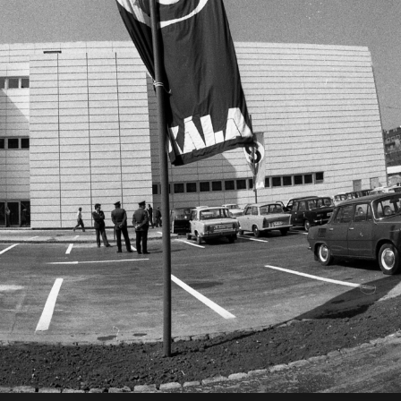
· Budapest XIV.
1976 · Budapest XIV.
k Klub, a Sebő-együttes táncháza.
Kassák Klub, a Sebő-együttes táncháza
 · Budapest XI.
1976 · Budapest XI.
onharmadika (Schönherz Zoltán) utca, Skála Budapest Szövetkezeti Nagyáruház, a felvétel a megnyitáskor készült.
Október huszonharmadika (Schönherz Zoltán) utca, Skála Budapest Szövetkezeti Nagyáruház, a felvétel a megnyitásk