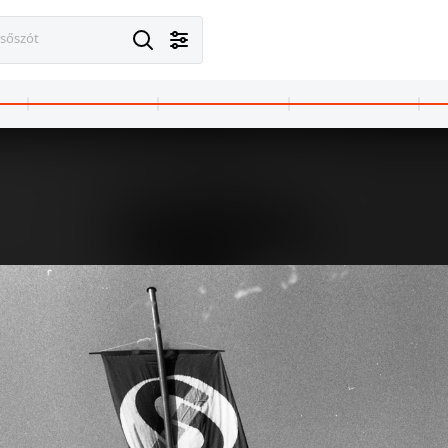
esőszót
V.
1976 · Budapest XIV.
ő-együttes táncháza.
Kassák Klub, a Sebő-együttes táncháza, könyvvel a kezében Sebestyén Márta, tőle jobbra a második Sebő Feren