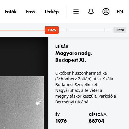
Fotók
Friss
Térkép
EN
1976
1990
LEÍRÁS
Magyarország
,
Budapest XI.
Október huszonharmadika
(Schönherz Zoltán) utca, Skála
1976 · Budapest XIV.
c.
Kassák Klub, a Sebő-együttes táncháza, könyvvel a kezében Sebestyén Márta.
Budapest Szövetkezeti
Nagyáruház, a felvétel a
megnyitáskor készült. Parkoló a
Bercsényi utcánál.
ÉV
KÉPSZÁM
1976
88704